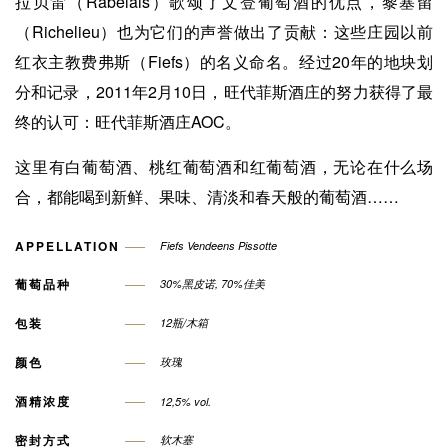
拉贝雷（Rabelais）歌颂了文登葡萄酒的优点，黎塞留
（Richelieu）也为它们的声誉做出了贡献：这些庄园以前
红衣主教费弗斯（Fiefs）的名义命名。经过20年的地块划
分和记录，2011年2月10日，旺代菲斯酒庄的努力获得了最
终的认可：旺代菲斯酒庄AOC。
这里有白葡萄酒、桃红葡萄酒和红葡萄酒，无论在什么场
合，都能喝到新鲜、果味、清淡和春天般的葡萄酒……
APPELLATION
Fiefs Vendeens Pissotte
葡萄品种
30%黑皮诺, 70%佳美
包装
12瓶/木箱
颜色
玫瑰
酒精浓度
12,5% vol.
密封方式
软木塞