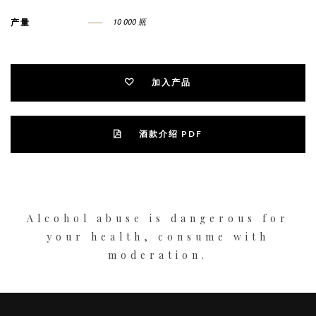
产量
10 000 瓶
加入产品
酒款介绍 PDF
Alcohol abuse is dangerous for
your health, consume with
moderation.