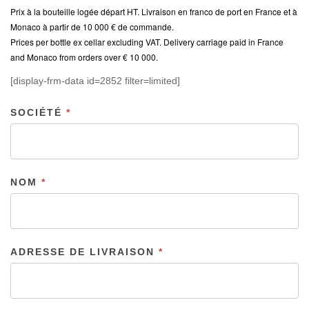
Prix à la bouteille logée départ HT. Livraison en franco de port en France et à
Monaco à partir de 10 000 € de commande.
Prices per bottle ex cellar excluding VAT. Delivery carriage paid in France
and Monaco from orders over € 10 000.
DINER
[display-frm-data id=2852 filter=limited]
AU
RESTAURANT
SOCIÉTÉ
*
LE
MAYA
JAH
NOM
*
ADRESSE DE LIVRAISON
*