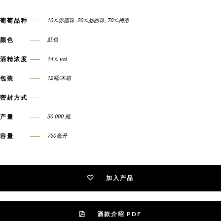
葡萄品种
10%赤霞珠, 20%品丽珠, 70%梅洛
颜色
紅色
酒精浓度
14% vol.
包装
12瓶/木箱
密封方式
产量
30 000 瓶
容量
750毫升
加入产品
酒款介绍 PDF