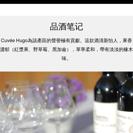
品酒笔记
Cuvée Hugo為該產區的聲譽極有貢獻。這款酒清新怡人，果香
濃郁（紅漿果、野草莓、黑加侖），單寧柔和，帶有淡淡的橡木
味。