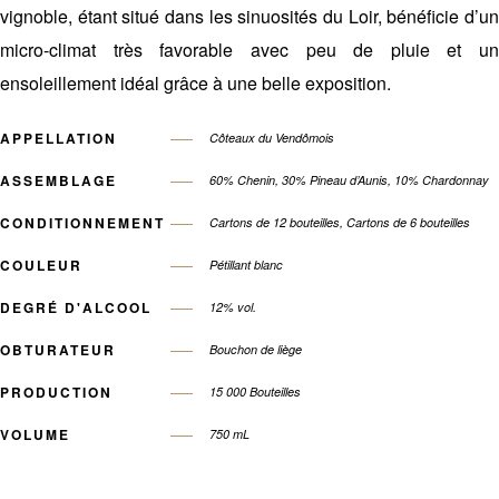
vignoble, étant situé dans les sinuosités du Loir, bénéficie d’un
micro-climat très favorable avec peu de pluie et un
ensoleillement idéal grâce à une belle exposition.
APPELLATION
Côteaux du Vendômois
ASSEMBLAGE
60% Chenin, 30% Pineau d’Aunis, 10% Chardonnay
CONDITIONNEMENT
Cartons de 12 bouteilles, Cartons de 6 bouteilles
COULEUR
Pétillant blanc
DEGRÉ D'ALCOOL
12% vol.
OBTURATEUR
Bouchon de liège
PRODUCTION
15 000 Bouteilles
VOLUME
750 mL