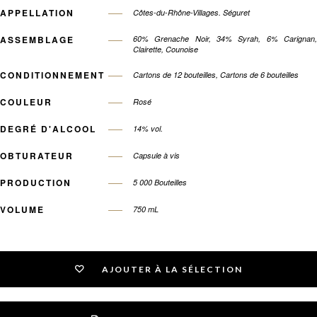
APPELLATION
Côtes-du-Rhône-Villages. Séguret
ASSEMBLAGE
60% Grenache Noir, 34% Syrah, 6% Carignan,
Clairette, Counoise
CONDITIONNEMENT
Cartons de 12 bouteilles, Cartons de 6 bouteilles
COULEUR
Rosé
DEGRÉ D'ALCOOL
14% vol.
OBTURATEUR
Capsule à vis
PRODUCTION
5 000 Bouteilles
VOLUME
750 mL
AJOUTER À LA SÉLECTION