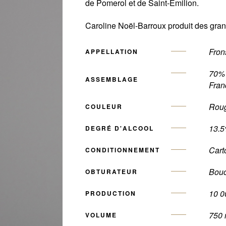
de Pomerol et de Saint-Emilion.
Caroline Noël-Barroux produit des grand
Fron
APPELLATION
70% 
ASSEMBLAGE
Fran
Rou
COULEUR
13.5
DEGRÉ D'ALCOOL
Cart
CONDITIONNEMENT
Bouc
OBTURATEUR
10 0
PRODUCTION
750
VOLUME