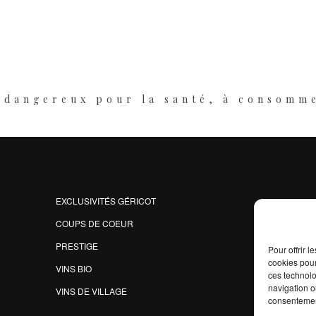
t dangereux pour la santé, à consomm
EXCLUSIVITÉS GÉRICOT
COUPS DE COEUR
PRESTIGE
Pour offrir 
cookies pour
VINS BIO
ces technolo
navigation ou
VINS DE VILLAGE
consentement